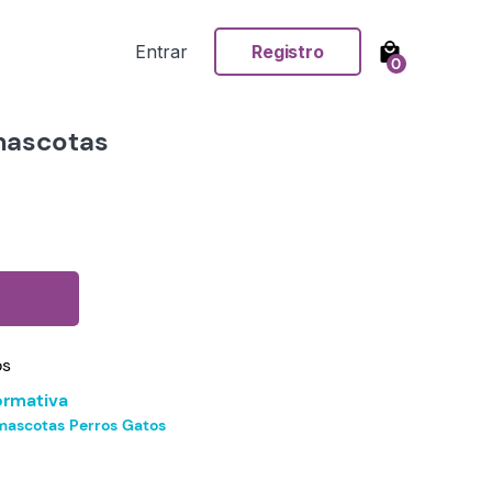
Entrar
Registro
0
mascotas
os
ormativa
mascotas
Perros
Gatos