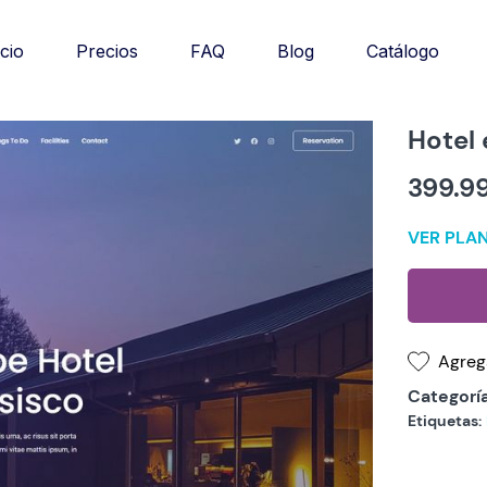
Catálogo
icio
Precios
FAQ
Blog
Hotel
399.9
VER PLAN
Agrega
Categoría
Etiquetas: