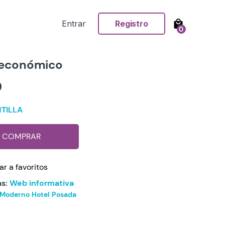
Entrar
Registro
0
 económico
9
TILLA
COMPRAR
r a favoritos
s:
Web informativa
Moderno
Hotel
Posada